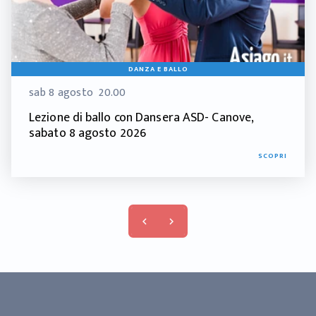
DANZA E BALLO
sab 8 agosto
20.00
Lezione di ballo con Dansera ASD- Canove,
sabato 8 agosto 2026
SCOPRI
keyboard_arrow_left
keyboard_arrow_right