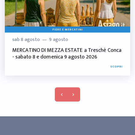
FIERE E MERCATINI
sab 8 agosto
9 agosto
MERCATINO DI MEZZA ESTATE a Treschè Conca
- sabato 8 e domenica 9 agosto 2026
SCOPRI
keyboard_arrow_left
keyboard_arrow_right